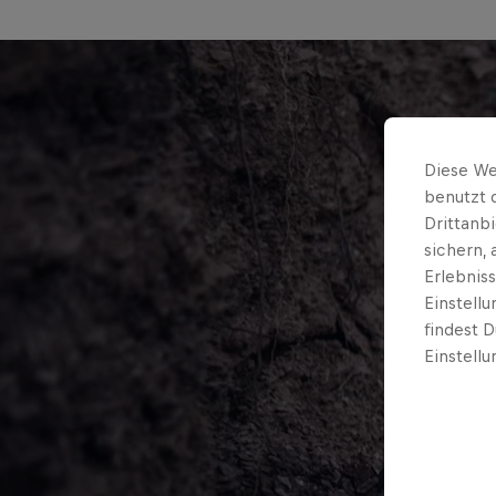
Diese We
benutzt 
Drittanb
sichern,
Erlebnis
Einstell
findest D
Einstellu