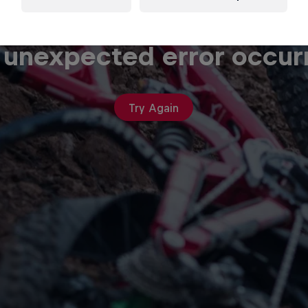
 unexpected error occur
Try Again