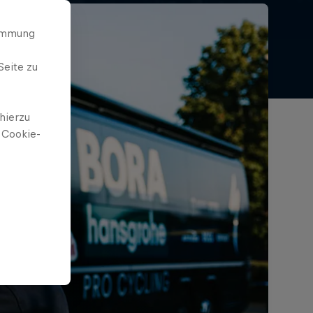
timmung
Seite zu
hierzu
 Cookie-