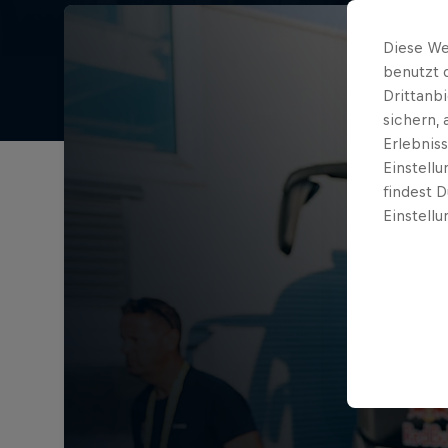
Diese We
benutzt 
Drittanb
sichern,
Erlebnis
Einstell
findest D
Einstellu