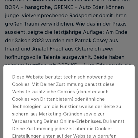
BORA - hansgrohe, GRENKE - Auto Eder, können
junge, vielversprechende Radsportler damit ihren
großen Traum verwirklichen. Wie das in der Praxis
aussieht, zeigte die letztjährige Auflage: Am Ende
der Saison 2023 wurden mit Patrick Casey aus
Irland und Anatol Friedl aus Österreich zwei
hoffnungsvolle Talente ausgewählt. Beide haben
seitdem Verträge mit GRENKE - Auto Eder sowie als
Red Bull Athleten abgeschlossen.
Diese Website benutzt technisch notwendige
Cookies. Mit Deiner Zustimmung benutzt diese
Sowohl Patrick als auch Anatol sind bei GRENKE -
Website zusätzliche Cookies (darunter auch
Auto Eder inzwischen voll integriert. Beide nahmen
Cookies von Drittanbietern) oder ähnliche
im Februar an ihrem ersten Rad-Trainingslager mit
Technologien, um die Funktionsweise der Seite zu
ihren Teamkollegen am Gardasee teil.
sichern, aus Marketing-Gründen sowie zur
Verbesserung Deines Online-Erlebnisses. Du kannst
Rückblickend auf seine Auswahl sagt Patrick
Deine Zustimmung jederzeit über die Cookie-
Casey:
„Es ist schwer zu glauben, wie viel sich seit
Einstellungen unten auf der Website widerrufen.