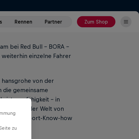
s
Rennen
Partner
Zum Shop
eam bei Red Bull - BORA -
weiterhin einzelne Fahrer
- hansgrohe von der
in die gemeinsame
eistungsfähigkeit - in
ertise aus der Welt von
timmung
 um das Radsport-Know-how
Seite zu