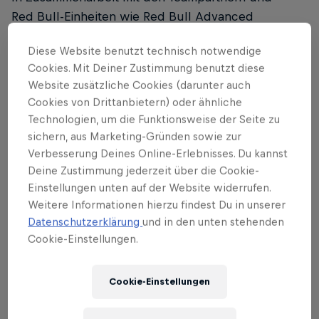
Red Bull-Einheiten wie Red Bull Advanced
Technologies wird sich das Engineering-Team auf
Diese Website benutzt technisch notwendige
die Optimierung aller Leistungsaspekte und die
Cookies. Mit Deiner Zustimmung benutzt diese
Integration innovativer Technologien in den
Website zusätzliche Cookies (darunter auch
Radsport konzentrieren.
Cookies von Drittanbietern) oder ähnliche
Technologien, um die Funktionsweise der Seite zu
Rolf Aldag
, Chief of Sports Red Bull - BORA -
sichern, aus Marketing-Gründen sowie zur
hansgrohe:
Verbesserung Deines Online-Erlebnisses. Du kannst
Deine Zustimmung jederzeit über die Cookie-
"
Mit Dan und Jonny haben wir absolute Experten
Einstellungen unten auf der Website widerrufen.
gewonnen, die Radsport- und Engineering-
Weitere Informationen hierzu findest Du in unserer
Kompetenz vereinen. Bei uns treffen Dan und sein
Datenschutzerklärung
und in den unten stehenden
neues Team auf das Top-Know-How unserer Partner
Cookie-Einstellungen.
wie Specialized einerseits und auf die innovativen
Technologie-Einheiten von Red Bull andererseits.
Cookie-Einstellungen
Diese Kombination ist einmalig in der Szene und sie
verspricht enormes Potenzial.
"