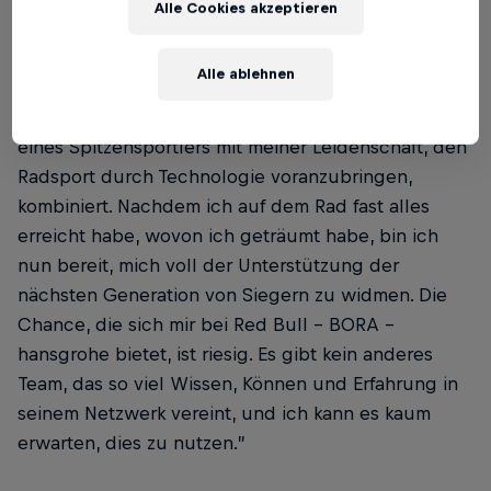
Alle Cookies akzeptieren
Dan Bigham
, Head of Engineering Red Bull – BORA
- hangrohe:
Alle ablehnen
"
In den letzten zehn Jahren habe ich das Leben
eines Spitzensportlers mit meiner Leidenschaft, den
Radsport durch Technologie voranzubringen,
kombiniert. Nachdem ich auf dem Rad fast alles
erreicht habe, wovon ich geträumt habe, bin ich
nun bereit, mich voll der Unterstützung der
nächsten Generation von Siegern zu widmen. Die
Chance, die sich mir bei Red Bull - BORA -
hansgrohe bietet, ist riesig. Es gibt kein anderes
Team, das so viel Wissen, Können und Erfahrung in
seinem Netzwerk vereint, und ich kann es kaum
erwarten, dies zu nutzen.
”