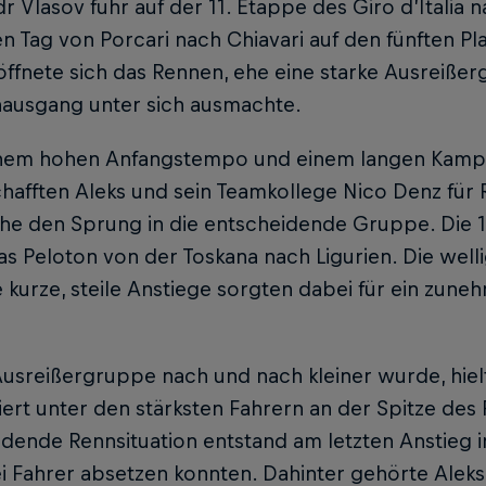
r Vlasov fuhr auf der 11. Etappe des Giro d’Italia 
en Tag von Porcari nach Chiavari auf den fünften Pla
öffnete sich das Rennen, ehe eine starke Ausreiße
ausgang unter sich ausmachte.
nem hohen Anfangstempo und einem langen Kamp
hafften Aleks und sein Teamkollege Nico Denz für 
he den Sprung in die entscheidende Gruppe. Die 
as Peloton von der Toskana nach Ligurien. Die well
kurze, steile Anstiege sorgten dabei für ein zun
Ausreißergruppe nach und nach kleiner wurde, hielt
iert unter den stärksten Fahrern an der Spitze des
idende Rennsituation entstand am letzten Anstieg 
i Fahrer absetzen konnten. Dahinter gehörte Aleks