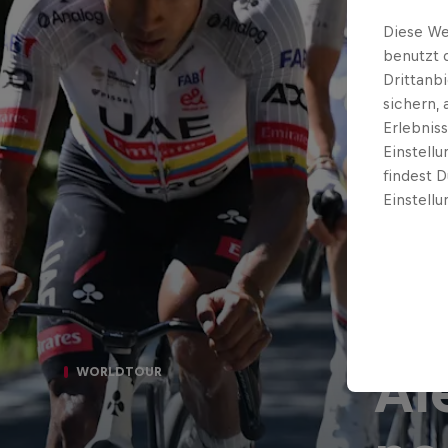
Diese We
benutzt 
Drittanb
sichern,
Erlebnis
Einstell
findest D
Einstellu
Al
WORLDTOUR