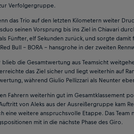
zur Verfolgergruppe.
n das Trio auf den letzten Kilometern weiter Dru
duo seinen Vorsprung bis ins Ziel in Chiavari durc
e als Fünfter, elf Sekunden zurück, und sorgte damit
 Red Bull – BORA – hansgrohe in der zweiten Renn
r blieb die Gesamtwertung aus Teamsicht weitgehe
erreichte das Ziel sicher und liegt weiterhin auf R
rtung, während Giulio Pellizzari als Neunter ebenf
den Fahrern weiterhin gut im Gesamtklassement pos
Auftritt von Aleks aus der Ausreißergruppe kam R
ch eine weitere anspruchsvolle Etappe. Das Team 
positionen mit in die nächste Phase des Giro.