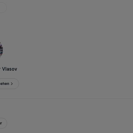
r Vlasov
sehen
r