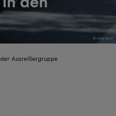
 in den
n
© Getty Sport
n der Ausreißergruppe