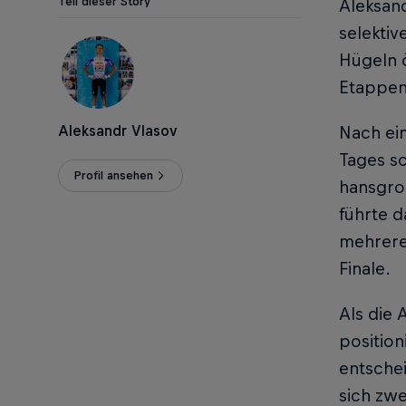
Teil dieser Story
Aleksand
selektiv
Hügeln 
Etappen
Aleksandr Vlasov
Nach ei
Tages sc
Profil ansehen
hansgro
führte d
mehrere 
Finale.
Als die 
position
entsche
sich zwe