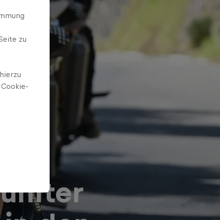
timmung
Seite zu
hierzu
 Cookie-
ünfter