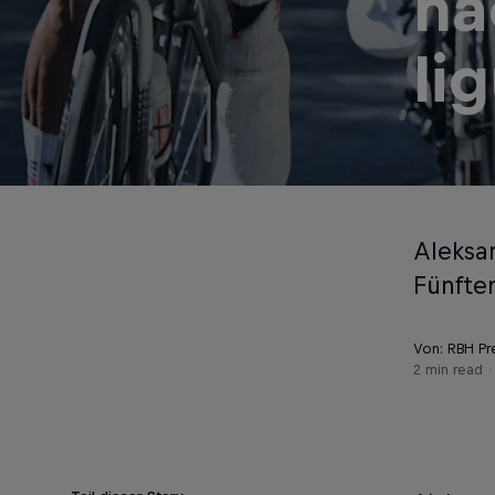
na
li
Aleksa
Fünfter
Von: RBH Pr
2 min read