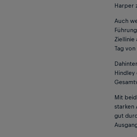
Harper 
Auch wen
Führungs
Ziellini
Tag von
Dahinte
Hindley 
Gesamtwe
Mit bei
starken 
gut dur
Ausgangs