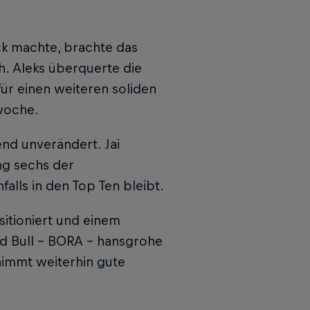
ck machte, brachte das
h. Aleks überquerte die
 für einen weiteren soliden
woche.
nd unverändert. Jai
ang sechs der
alls in den Top Ten bleibt.
itioniert und einem
ed Bull – BORA – hansgrohe
nimmt weiterhin gute