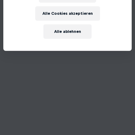
An unexpected error occurred
Alle Cookies akzeptieren
Try Again
Alle ablehnen