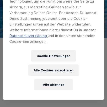
Südafrika: Josh
Technologien, um die Funktionsweise der Seite zu
sichern, aus Marketing-Gründen sowie zur
Johnson holt Zeitfahr-
Verbesserung Deines Online-Erlebnisses. Du kannst
Deine Zustimmung jederzeit über die Cookie-
und Straßentitel
Einstellungen unten auf der Website widerrufen.
Weitere Informationen hierzu findest Du in unserer
© Joshua Johnsen
Datenschutzerklärung
und in den unten stehenden
Cookie-Einstellungen.
Der südafrikanische U19-Fahrer aus den
Reihen der grenke – Auto Eder
Cookie-Einstellungen
Mannschaft gewinnt bei seinen
Landesmeisterschaften sowohl das
Alle Cookies akzeptieren
Zeitfahren als auch das Straßenrennen.
Alle ablehnen
Von: RBH
2 min read
Published on
08.02.2026 · 17:24 UTC