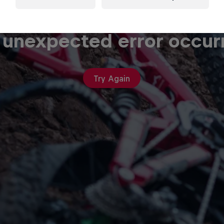
 unexpected error occur
Try Again