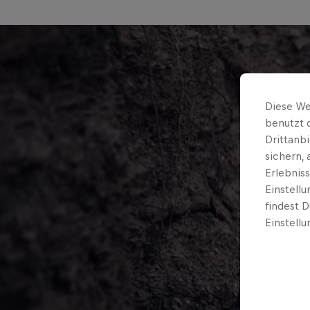
Diese We
benutzt 
Drittanb
sichern,
Erlebnis
Einstell
findest D
Einstellu