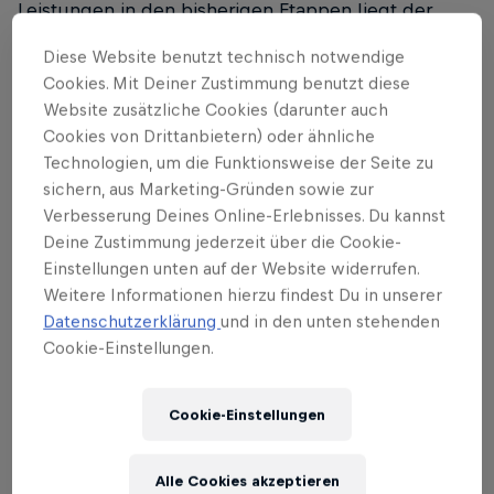
Leistungen in den bisherigen Etappen liegt der
Fokus nun auf den entscheidenden Momenten des
Diese Website benutzt technisch notwendige
Rennens.
Cookies. Mit Deiner Zustimmung benutzt diese
Website zusätzliche Cookies (darunter auch
Die nächsten Etappen versprechen Spannung pur:
Cookies von Drittanbietern) oder ähnliche
Während sich die ersten, von Kälte und Regen
Technologien, um die Funktionsweise der Seite zu
geprägten Tage durch Sprintentscheidungen
sichern, aus Marketing-Gründen sowie zur
auszeichneten, stehen jetzt die Kletterprüfungen
Verbesserung Deines Online-Erlebnisses. Du kannst
an, die das Klassement neu sortieren könnten.
Deine Zustimmung jederzeit über die Cookie-
Hindley weiß, worauf es ankommt: „Ich möchte den
Einstellungen unten auf der Website widerrufen.
Weitere Informationen hierzu findest Du in unserer
Schwung, den wir in den ersten Tagen aufgebaut
Datenschutzerklärung
und in den unten stehenden
haben, weiter mitnehmen. Das Rennen ist noch
Cookie-Einstellungen.
völlig offen, und es stehen einige wirklich wichtige
Etappen bevor. Mein Hauptaugenmerk liegt darauf,
konstant zu bleiben, klug zu fahren und dabei zu
Cookie-Einstellungen
sein, wenn es wirklich zählt. Mit dem Team, das wir
hier haben, bin ich zuversichtlich, dass wir um ein
Alle Cookies akzeptieren